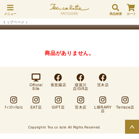
メニュー
商品検索
カート
トップページ
>
商品がありません。
Official
香里園店
寝屋川
茨木店
Site
店/Gift店
ﾃｨｺﾗｯﾃpic
EAT店
GIFT店
茨木店
LIBRARY
Terrace店
店
Copyright© Tea co latte All Rights Reserved.