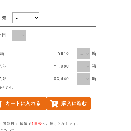
け先
届け日
箱
入箱
¥810
箱
個入箱
¥1,980
箱
個入箱
¥3,440
価格です。
カートに入れる
購入に進む
け可能日： 最短で
5日後
のお届けとなります。
について