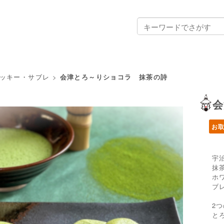
ッキー・サブレ
>
会津とろ～りショコラ 抹茶の詩
会
お
宇
抹
ホ
ブ
2
と