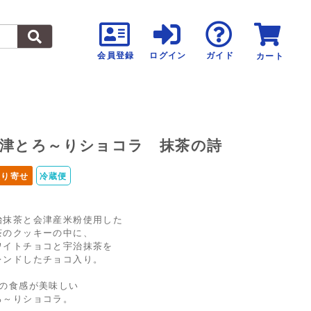
会員登録
ログイン
ガイド
カート
津とろ～りショコラ 抹茶の詩
取り寄せ
冷蔵便
治抹茶と会津産米粉使用した
茶のクッキーの中に、
ワイトチョコと宇治抹茶を
レンドしたチョコ入り。
つの食感が美味しい
ろ～りショコラ。