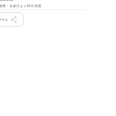
期限：生産日より80日程度
アする