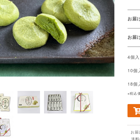
お届
お
4個
10
18
※税込
お届
送料