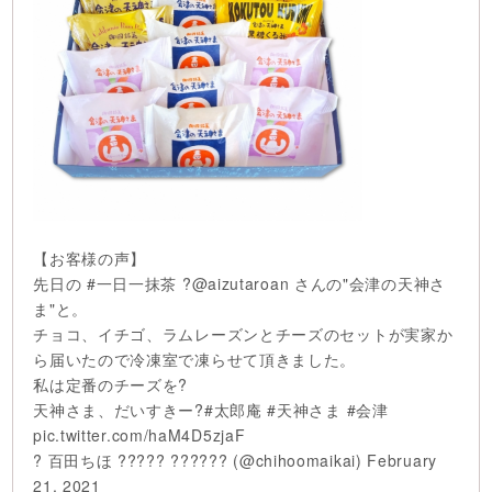
【お客様の声】
先日の
#一日一抹茶
?
@aizutaroan
さんの"会津の天神さ
ま"と。
チョコ、イチゴ、ラムレーズンとチーズのセットが実家か
ら届いたので冷凍室で凍らせて頂きました。
私は定番のチーズを?
天神さま、だいすきー?
#太郎庵
#天神さま
#会津
pic.twitter.com/haM4D5zjaF
? 百田ちほ ????? ?????? (@chihoomaikai)
February
21, 2021