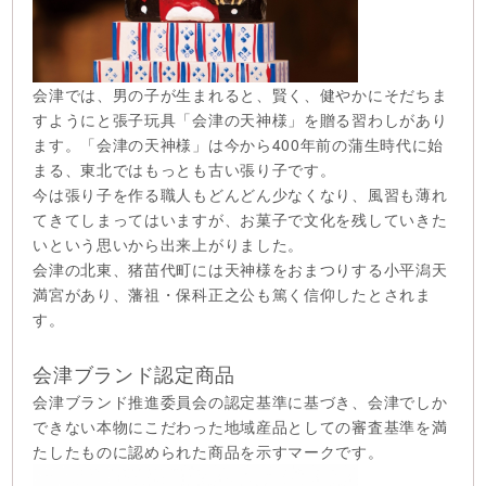
会津では、男の子が生まれると、賢く、健やかにそだちま
すようにと張子玩具「会津の天神様」を贈る習わしがあり
ます。「会津の天神様」は今から400年前の蒲生時代に始
まる、東北ではもっとも古い張り子です。
今は張り子を作る職人もどんどん少なくなり、風習も薄れ
てきてしまってはいますが、お菓子で文化を残していきた
いという思いから出来上がりました。
会津の北東、猪苗代町には天神様をおまつりする小平潟天
満宮があり、藩祖・保科正之公も篤く信仰したとされま
す。
会津ブランド認定商品
会津ブランド推進委員会の認定基準に基づき、会津でしか
できない本物にこだわった地域産品としての審査基準を満
たしたものに認められた商品を示すマークです。