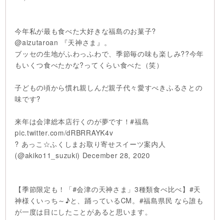
今年私が最も食べた大好きな福島のお菓子?
@aizutaroan
『天神さま』。
ブッセの生地がふわっふわで、季節毎の味も楽しみ??今年
もいくつ食べたかな?ってくらい食べた（笑）
子どもの頃から慣れ親しんだ親子代々愛すべきふるさとの
味です?
来年は会津総本店行くのが夢です！
#福島
pic.twitter.com/dRBRRAYK4v
? あっこ☆ふくしまお取り寄せスイーツ案内人
(@akiko11_suzuki)
December 28, 2020
【季節限定も！「
#会津の天神さま
」3種類食べ比べ】
#天
神様くいっち～
♪と、踊っているCM。
#福島県民
なら誰も
が一度は目にしたことがあると思います。