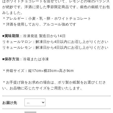
はホワイトチョコレートを混ぜていて、レモンとの味のバランス
が絶妙です。洋酒に浸した季節限定商品です。銀色の銀紙でお包
みしました。
＊アレルギー：小麦・乳・卵・ホワイトチョコレート
＊洋酒を使用しており、アルコール強めです
■
賞味期限
：冷凍発送 製造日から14日
リキュールマロン：解凍日から4日以内にお召し上がりください
リキュールレモン：解凍日から4日以内にお召し上がりください
■
保存方法
：冷蔵または冷凍
＊外箱サイズ：縦17cm×横23cm×高さ9cm
＊お手提げ袋をお求めの場合は、ポリ製か紙製をお選びくださ
い。お品物に応じたサイズをご用意いたします。
お届け先