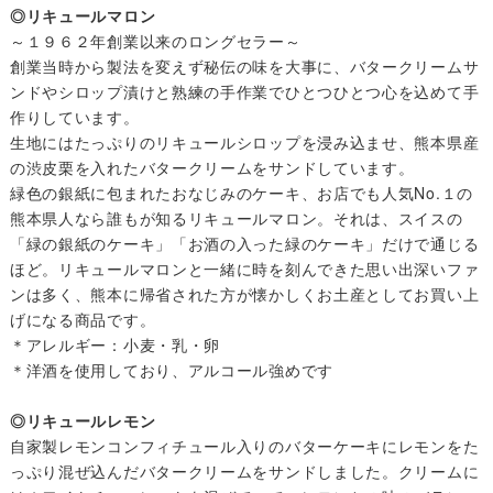
◎リキュールマロン
～１９６２年創業以来のロングセラー～
創業当時から製法を変えず秘伝の味を大事に、バタークリームサ
ンドやシロップ漬けと熟練の手作業でひとつひとつ心を込めて手
作りしています。
生地にはたっぷりのリキュールシロップを浸み込ませ、熊本県産
の渋皮栗を入れたバタークリームをサンドしています。
緑色の銀紙に包まれたおなじみのケーキ、お店でも人気No.１の
熊本県人なら誰もが知るリキュールマロン。それは、スイスの
「緑の銀紙のケーキ」「お酒の入った緑のケーキ」だけで通じる
ほど。リキュールマロンと一緒に時を刻んできた思い出深いファ
ンは多く、熊本に帰省された方が懐かしくお土産としてお買い上
げになる商品です。
＊アレルギー：小麦・乳・卵
＊洋酒を使用しており、アルコール強めです
◎リキュールレモン
自家製レモンコンフィチュール入りのバターケーキにレモンをた
っぷり混ぜ込んだバタークリームをサンドしました。クリームに