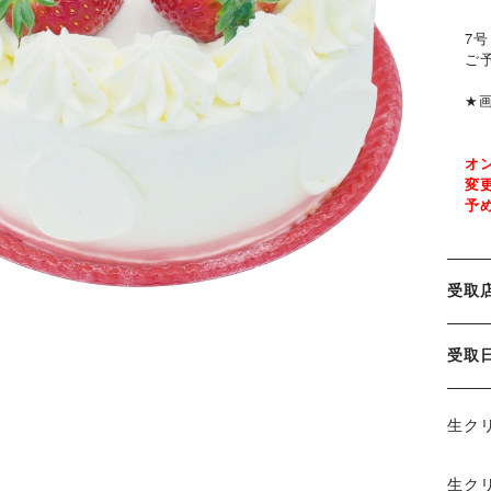
7
ご
★画
オ
変
予
受取
受
生ク
生ク