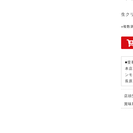
生ク
※複数
■受
本
ン
長
店頭
賞味