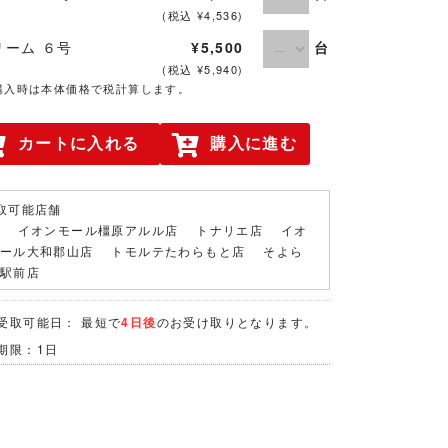
(税込 ¥4,536)
台
リーム ６号
¥5,500
(税込 ¥5,940)
購入時は本体価格で税計算します。
カートに入れる
購入に進む
取可能店舗
店 イオンモール橿原アルル店 トナリエ店 イオ
モール大和郡山店 トモルテたわらもと店 そよら
原駅前店
受取可能日： 最短で
4日後
のお受け取りとなります。
期限：1日