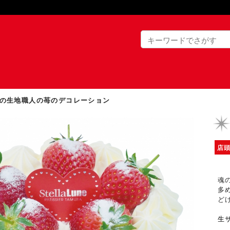
の生地職人の苺のデコレーション
店
魂
多
ど
生
苺