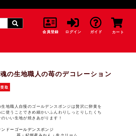
会員登録
ログイン
ガイド
カート
魂の生地職人の苺のデコレーション
頭受取
の生地職人自慢のゴールデンスポンジは贅沢に卵黄を
めに使うことできめ細かいふんわりしっとりしたくち
けのいい生地が焼きあがります！
サンドーゴールデンスポンジ
・紀州産みかん・生クリーム