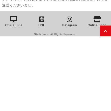
返送くださいませ。
Official Site
LINE
Instagram
Online Shop
StellaLune. All Rights Reserved.