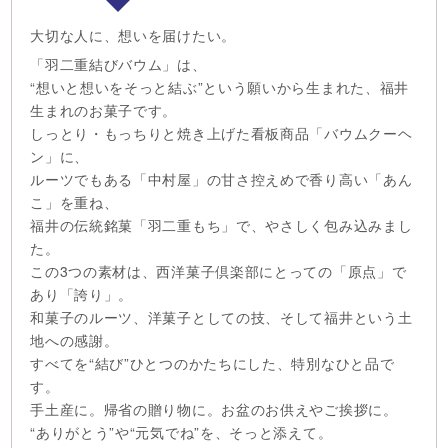
大切な人に、想いを届けたい。
「羽二重結びバウム」は、
“想いと想いをそっと結ぶ”という願いから生まれた、福井
生まれのお菓子です。
しっとり・もっちりと焼き上げた看板商品「バウムクーヘ
ン」に、
ルーツでもある「中村屋」の甘さ控えめで香り高い「あん
こ」を重ね、
福井の伝統銘菓「羽二重もち」で、やさしく包み込みまし
た。
この3つの素材は、西洋菓子倶楽部にとっての「原点」で
あり「誇り」。
和菓子のルーツ、洋菓子としての技、そして福井という土
地への感謝。
すべてを“結び”ひとつのかたちにした、特別なひと品で
す。
手土産に。帰省の贈り物に。お盆のお供えやご挨拶に。
“ありがとう”や“元気でね”を、そっと添えて。