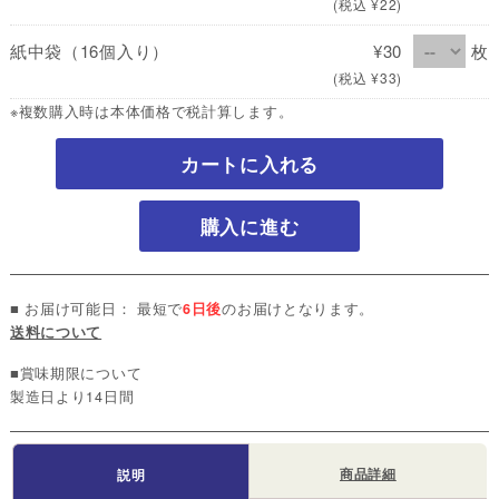
(税込 ¥22)
紙中袋（16個入り）
¥30
枚
(税込 ¥33)
※複数購入時は本体価格で税計算します。
カートに入れる
購入に進む
■ お届け可能日： 最短で
6日後
のお届けとなります。
送料について
■賞味期限について
製造日より14日間
商品詳細
説明