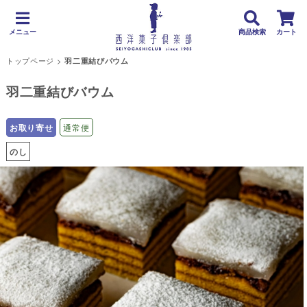
メニュー
商品検索
カート
トップページ
>
羽二重結びバウム
羽二重結びバウム
お取り寄せ
通常便
のし