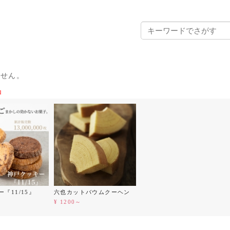
ません。
品
『11/15』
六也カットバウムクーヘン
¥ 1200～