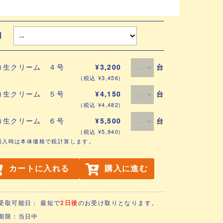
取日
台
コ生クリーム ４号
¥3,200
(税込 ¥3,456)
台
コ生クリーム ５号
¥4,150
(税込 ¥4,482)
台
コ生クリーム ６号
¥5,500
(税込 ¥5,940)
購入時は本体価格で税計算します。
カートに入れる
購入に進む
受取可能日： 最短で
2日後
のお受け取りとなります。
期限：当日中