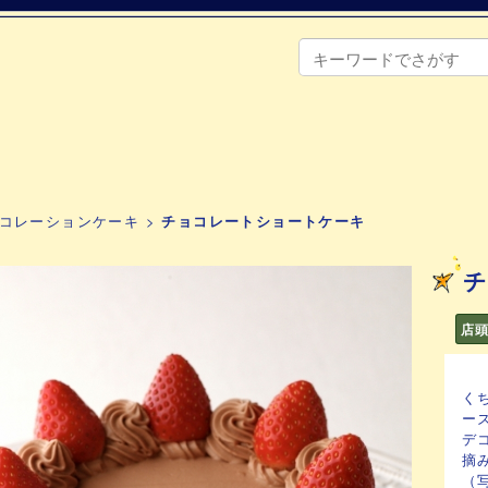
コレーションケーキ
>
チョコレートショートケーキ
チ
店
く
ー
デ
摘
（