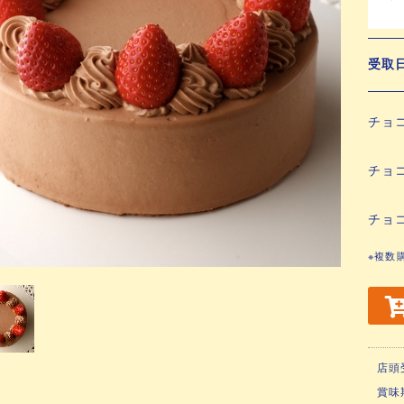
受
チョ
チョ
チョ
※複数
店頭
賞味