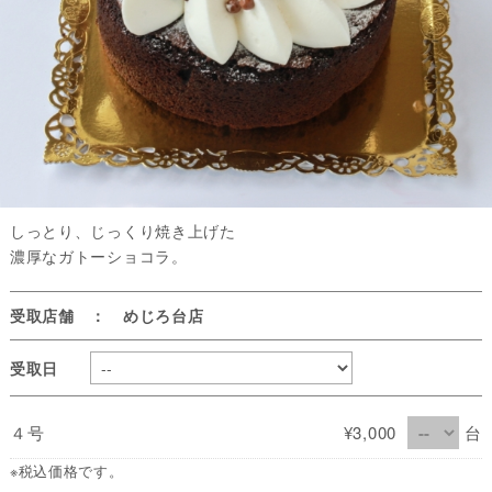
しっとり、じっくり焼き上げた
濃厚なガトーショコラ。
受取店舗 ： めじろ台店
受取日
４号
¥3,000
台
※税込価格です。