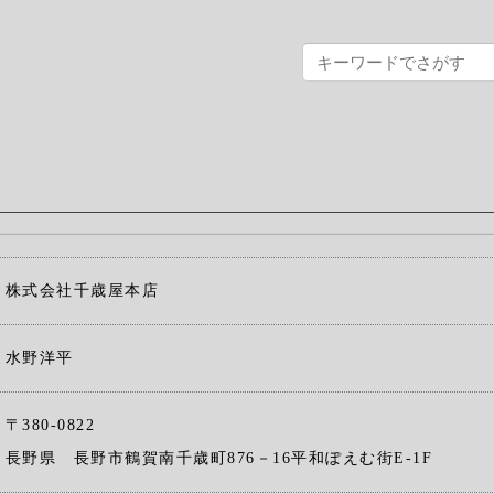
株式会社千歳屋本店
水野洋平
〒380-0822
長野県 長野市鶴賀南千歳町876－16平和ぽえむ街E-1F