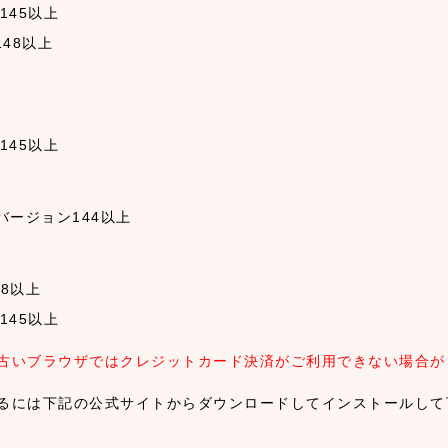
ン145以上
ン148以上
ン145以上
id) バージョン144以上
ン18以上
ン145以上
古いブラウザではクレジットカード決済がご利用できない場合が
るには下記の公式サイトからダウンロードしてインストールして