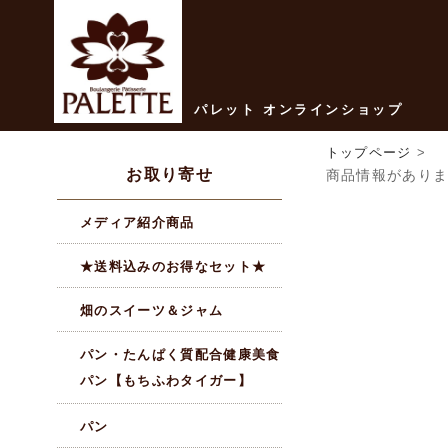
パレット オンラインショップ
トップページ
>
お取り寄せ
商品情報があり
メディア紹介商品
★送料込みのお得なセット★
畑のスイーツ＆ジャム
パン・たんぱく質配合健康美食
パン【もちふわタイガー】
パン