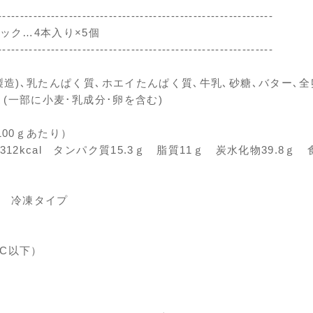
--------------------------------------------------------------
ック…4本入り×5個
--------------------------------------------------------------
製造)､乳たんぱく質､ホエイたんぱく質､牛乳､砂糖､バター､
､(一部に小麦･乳成分･卵を含む)
100ｇあたり）
12kcal タンパク質15.3ｇ 脂質11ｇ 炭水化物39.8ｇ
 冷凍タイプ
°C以下）