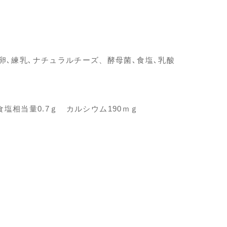
全卵､練乳､ナチュラルチーズ、酵母菌､食塩､乳酸
 食塩相当量0.7ｇ カルシウム190ｍｇ