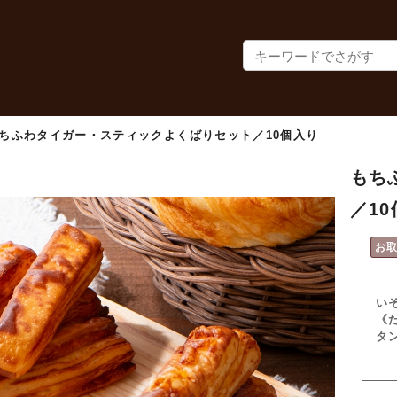
ちふわタイガー・スティックよくばりセット／10個入り
もち
／1
お
い
《
タ