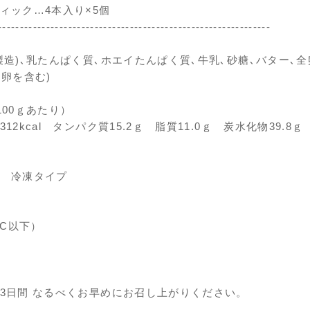
ィック…4本入り×5個
--------------------------------------------------------------
製造)､乳たんぱく質､ホエイたんぱく質､牛乳､砂糖､バター､全卵
･卵を含む)
100ｇあたり）
12kcal タンパク質15.2ｇ 脂質11.0ｇ 炭水化物39.8
 冷凍タイプ
°C以下）
3日間 なるべくお早めにお召し上がりください。