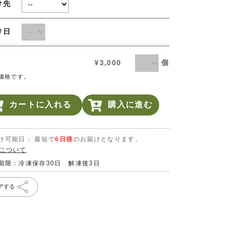
け先
届け日
個
¥3,000
価格です。
カートに入れる
購入に進む
け可能日： 最短で
6日後
のお届けとなります。
について
期限：冷凍保存30日 解凍後3日
アする