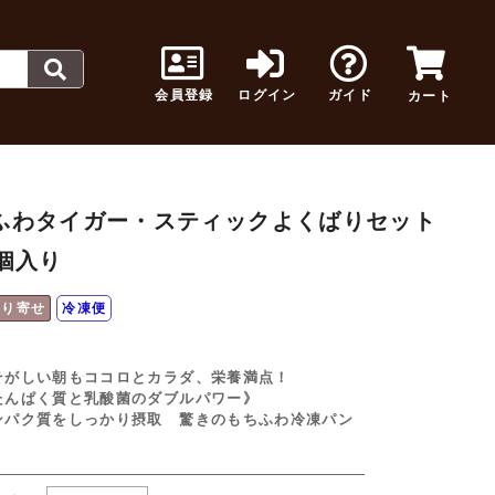
会員登録
ログイン
ガイド
カート
ふわタイガー・スティックよくばりセット
0個入り
取り寄せ
冷凍便
そがしい朝もココロとカラダ、栄養満点！
たんぱく質と乳酸菌のダブルパワー》
ンパク質をしっかり摂取 驚きのもちふわ冷凍パン