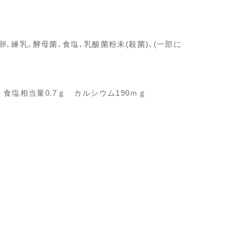
､練乳､酵母菌､食塩､乳酸菌粉末(殺菌)､(一部に
ｇ 食塩相当量0.7ｇ カルシウム190ｍｇ