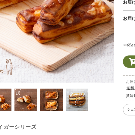
お届
お
※税込
お届
送料
賞味
シェ
イガーシリーズ