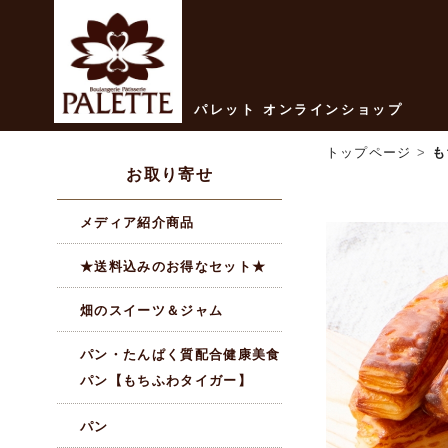
パレット オンラインショップ
トップページ
>
も
お取り寄せ
メディア紹介商品
★送料込みのお得なセット★
畑のスイーツ＆ジャム
パン・たんぱく質配合健康美食
パン【もちふわタイガー】
パン