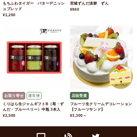
もちふわタイガー バターデニッシ
宮城ずんだ淡餅 ずん
ュブレッド
¥960
¥1,200
お取り寄せ
通常便
店頭受渡
くりはら生ジャムギフトB（苺・ず
フルーツ生クリームデコレーション
んだ・ブルーベリー）中瓶 3本入
【フルーツサンド】
¥2,500
¥3,300～