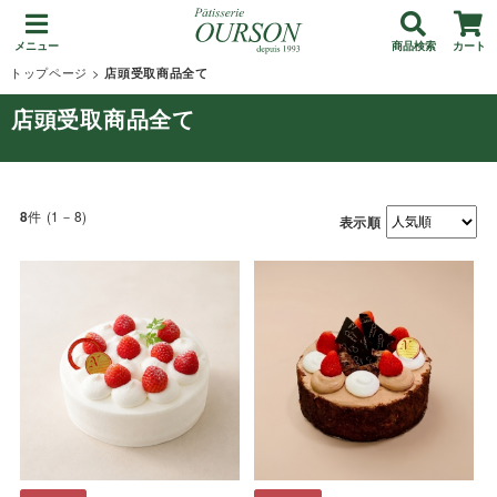
メニュー
商品検索
カート
トップページ
>
店頭受取商品全て
店頭受取商品全て
件 (1－8)
8
表示順