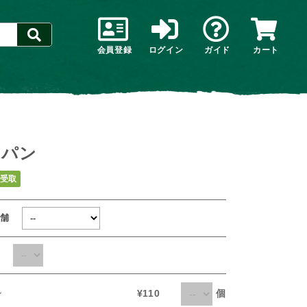
会員登録
ログイン
ガイド
カート
白パン
受取
店舗
日
個
ン
¥110