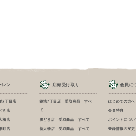
ーレン
店頭受け取り
会員に
地7丁目店
築地7丁目店 受取商品 すべ
はじめての方へ
て
どき店
会員特典
大橋店
勝どき店 受取商品 すべて
ポイントについ
形町店
新大橋店 受取商品 すべて
登録情報の変更