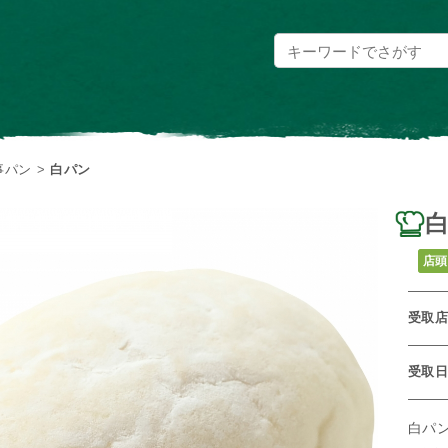
事パン
>
白パン
店頭
受取
受取
白パ