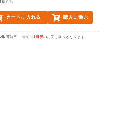
価格です。
カートに入れる
購入に進む
受取可能日： 最短で
1日後
のお受け取りとなります。