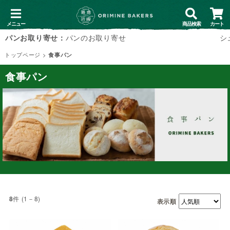
メニュー
商品検索
カート
パンお取り寄せ：
パンのお取り寄せ
シュトーレン
シ
店頭受取：
トップページ
>
食事パン
食事パン
件 (1－8)
8
表示順