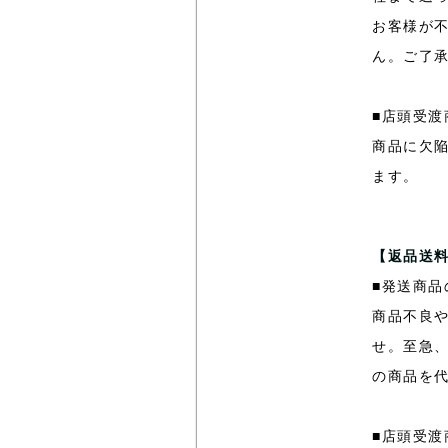
お客様が
ん。ご了
■店頭受渡
商品に欠
ます。
【返品送
■発送商品
商品不良
せ。至急
の商品を
■店頭受渡