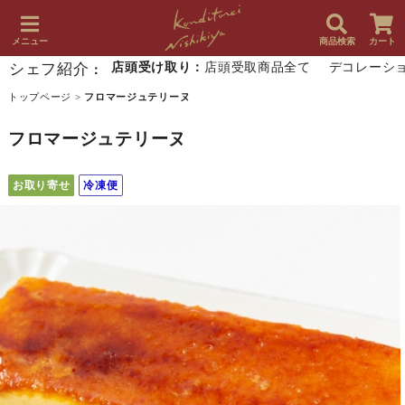
メニュー
商品検索
カート
シェフ紹介
店頭受け取り：
店頭受取商品全て
デコレーシ
：
トップページ
>
フロマージュテリーヌ
フロマージュテリーヌ
お取り寄せ
冷凍便