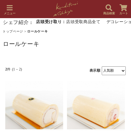
メニュー
商品検索
カート
シェフ紹介
店頭受け取り：
店頭受取商品全て
デコレーシ
：
トップページ
>
ロールケーキ
ロールケーキ
2
件 (1－2)
表示順