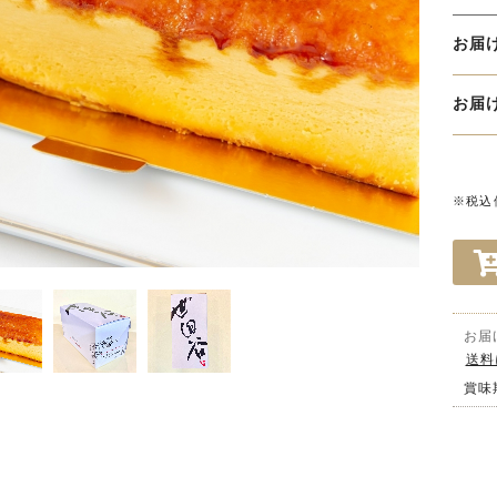
お届
お
※税込
お届
送料
賞味