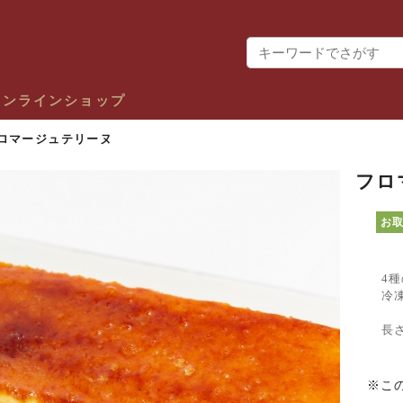
オンラインショップ
ロマージュテリーヌ
フロ
お
4
冷
長
※こ