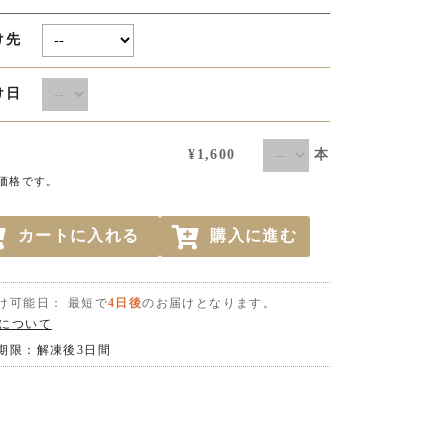
け先
届け日
本
¥1,600
価格です。
カートに入れる
購入に進む
け可能日： 最短で
4日後
のお届けとなります。
について
期限：解凍後3日間