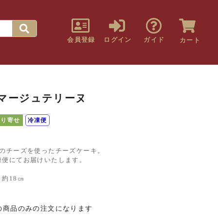
会員登録
ログイン
ガイド
カート
マージュテリーヌ
取り寄せ
冷凍便
種のチーズを使ったチーズケーキ。
凍便にてお届けいたします。
さ約18㎝
の商品のみの注文になります