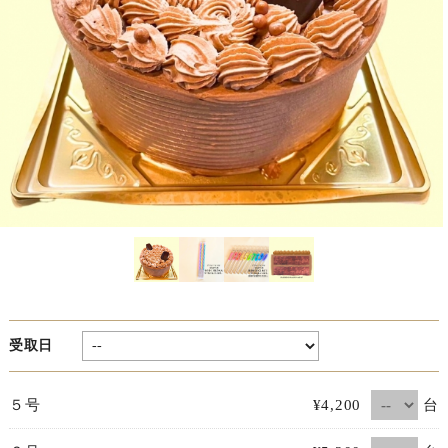
受取日
台
５号
¥4,200