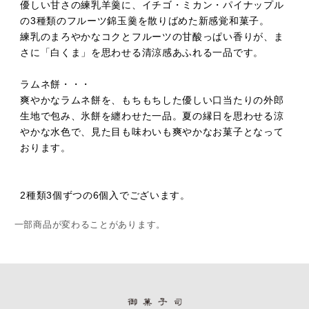
優しい甘さの練乳羊羹に、イチゴ・ミカン・パイナップル
の3種類のフルーツ錦玉羹を散りばめた新感覚和菓子。
練乳のまろやかなコクとフルーツの甘酸っぱい香りが、ま
さに「白くま」を思わせる清涼感あふれる一品です。
ラムネ餅・・・
爽やかなラムネ餅を、もちもちした優しい口当たりの外郎
生地で包み、氷餅を纏わせた一品。夏の縁日を思わせる涼
やかな水色で、見た目も味わいも爽やかなお菓子となって
おります。
2種類3個ずつの6個入でございます。
一部商品が変わることがあります。