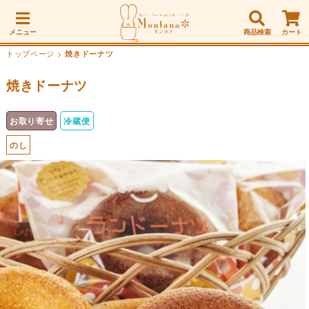
メニュー
商品検索
カート
トップページ
>
焼きドーナツ
焼きドーナツ
お取り寄せ
冷蔵便
のし