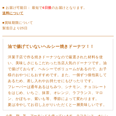
■ お届け可能日： 最短で
6日後
のお届けとなります。
送料について
■賞味期限について
製造日より25日
油で揚げていないヘルシー焼きドーナツ！！
洋菓子店で作る焼きドーナツなので厳選された材料を使
い、美味しさにもこだわった当店人気のドーナツです。油
で揚げておらず、ヘルシーでボリュームがあるので、お子
様のおやつにもおすすめです。また、一個ずつ個包装して
あるため、差し入れやお持たせにもぴったりです。
フレーバーは通年あるはちみつ、シナモン、チョコレート
をはじめ、いちご、抹茶、オレンジ、ラフランス、マロ
ン、かぼちゃ、紫いも等、季節によって変わります。
夏は冷やしてお召し上がりいただくと一層美味しいです。
小麦、卵、乳、アーモンドを使っています。ラフランス、オレン