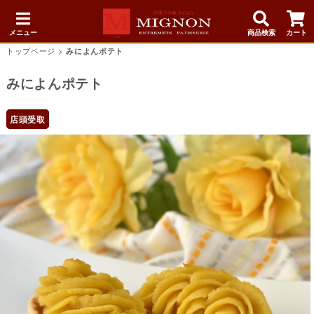
メニュー
商品検索
カート
トップページ
>
みによんポテト
みによんポテト
店頭受取