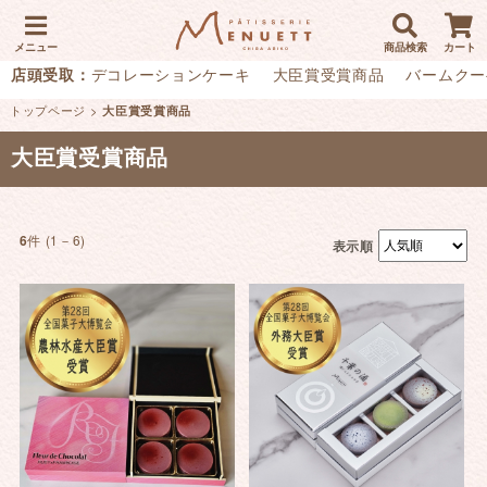
メニュー
商品検索
カート
店頭受取：
デコレーションケーキ
大臣賞受賞商品
バームクー
トップページ
>
大臣賞受賞商品
大臣賞受賞商品
件 (1－6)
6
表示順