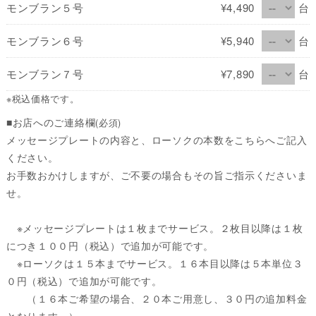
モンブラン５号
¥4,490
台
モンブラン６号
¥5,940
台
モンブラン７号
¥7,890
台
※税込価格です。
■お店へのご連絡欄
(必須)
メッセージプレートの内容と、ローソクの本数をこちらへご記入
ください。
お手数おかけしますが、ご不要の場合もその旨ご指示くださいま
せ。
※メッセージプレートは１枚までサービス。２枚目以降は１枚
につき１００円（税込）で追加が可能です。
※ローソクは１５本までサービス。１６本目以降は５本単位３
０円（税込）で追加が可能です。
（１６本ご希望の場合、２０本ご用意し、３０円の追加料金
となります。）