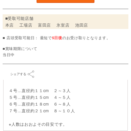
■受取可能店舗
本店 工場店 富田店 氷室店 池田店
■ 店頭受取可能日： 最短で
5日後
のお受け取りとなります。
■賞味期限について
当日中
シェアする
４号…直径約１１cm ２～３人
５号…直径約１５cm ４～５人
６号…直径約１８cm ６～８人
７号…直径約２１cm ８～１０人
※人数はおおよその目安です。