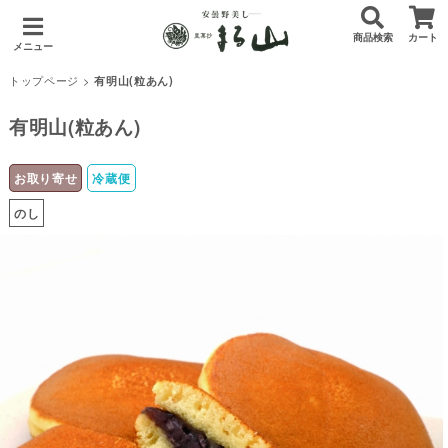
商品検索
カート
メニュー
トップページ
>
有明山(粒あん)
有明山(粒あん)
お取り寄せ
冷蔵便
のし