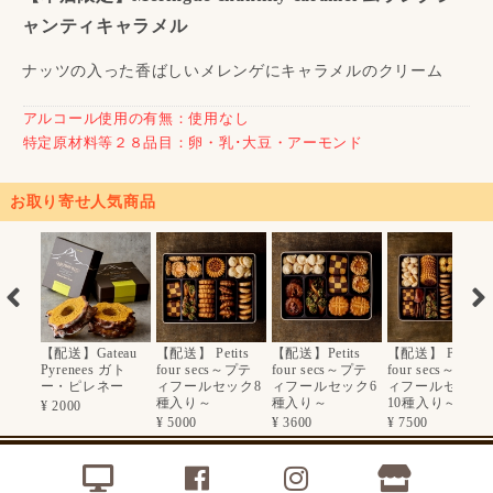
ャンティキャラメル
ナッツの入った香ばしいメレンゲにキャラメルのクリーム
アルコール使用の有無：使用なし
特定原材料等２８品目：卵・乳･大豆・アーモンド
お取り寄せ人気商品
【配送】Gateau
【配送】 Petits
【配送】Petits
【配送】 Petits
Pyrenees ガト
four secs～プテ
four secs～プテ
four secs～プテ
ー・ピレネー
ィフールセック8
ィフールセック6
ィフールセック
種入り～
種入り～
10種入り～
¥ 2000
¥ 5000
¥ 3600
¥ 7500