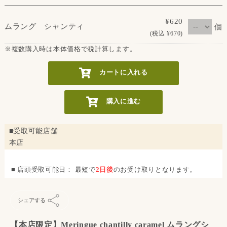
¥620
ムラング シャンティ
個
(税込 ¥670)
※複数購入時は本体価格で税計算します。
カートに入れる
購入に進む
■受取可能店舗
本店
■ 店頭受取可能日： 最短で
2日後
のお受け取りとなります。
シェアする
【本店限定】Meringue chantilly caramel ムラングシ