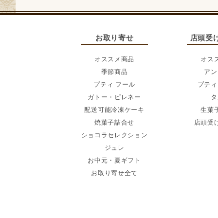
お取り寄せ
店頭受
オススメ商品
オス
季節商品
アン
プティ フール
プティ
ガトー・ピレネー
タ
配送可能冷凍ケーキ
生菓
焼菓子詰合せ
店頭受
ショコラセレクション
ジュレ
お中元・夏ギフト
お取り寄せ全て