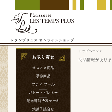
レタンプリュス オンラインショップ
トップページ
>
お取り寄せ
商品情報がありま
オススメ商品
季節商品
プティ フール
ガトー・ピレネー
配送可能冷凍ケーキ
焼菓子詰合せ