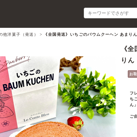
の他洋菓子（発送）
>
《全国発送》いちごのバウムクーヘン あまり
《全
りん
お
フ
ち
ん
ご