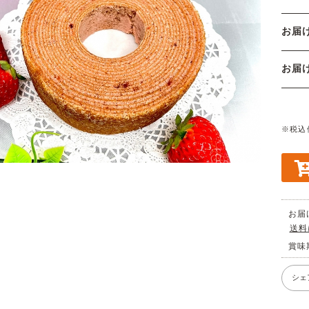
お届
お
※税込
お届
送料
賞味
シェ