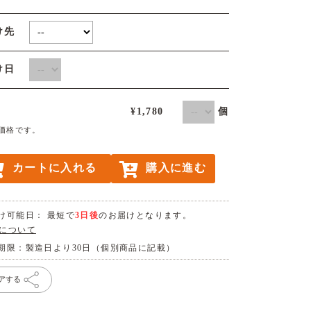
け先
届け日
個
¥1,780
価格です。
カートに入れる
購入に進む
け可能日： 最短で
3日後
のお届けとなります。
について
期限：製造日より30日（個別商品に記載）
アする