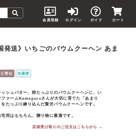
会員登録
ログイン
ガイド
カート
ん
国発送》いちごのバウムクーヘン あま
取り寄せ
冷蔵便
レッシュバター、卵たっぷりのバウムクーヘンに、い
ごファームKumagayaさんが大切に育てた「あまり
」をたっぷり練り込んだ贅沢バウムクーヘンです。
自宅用はもちろん、贈り物に最適です。
店頭受け取りのご注文はこちらから →