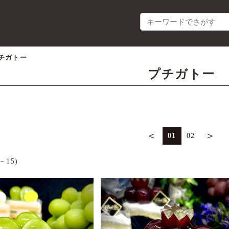
チガトー
プチガトー
＜
＞
01
02
－15)