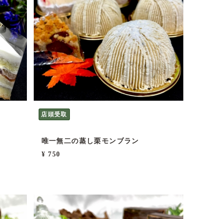
店頭受取
唯一無二の蒸し栗モンブラン
¥ 750