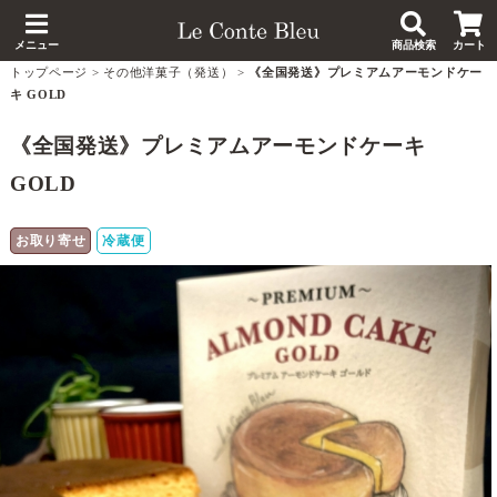
メニュー
商品検索
カート
トップページ
>
その他洋菓子（発送）
>
《全国発送》プレミアムアーモンドケー
キ GOLD
《全国発送》プレミアムアーモンドケーキ
GOLD
お取り寄せ
冷蔵便