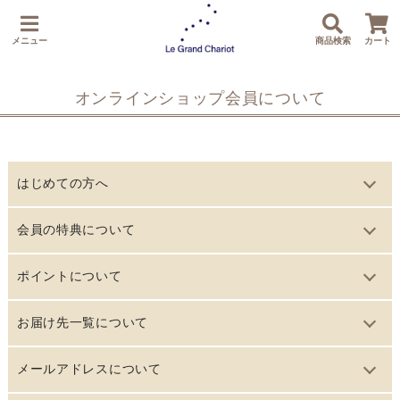
メニュー
商品検索
カート
オンラインショップ会員について
はじめての方へ
本オンラインショップでは、お買い物が便利でお得になる会
会員の特典について
員システムをご用意しています。
ためて使ってお得なポイント割引
会員登録は無料で、年会費もかかりません。
ポイントについて
本オンラインショップに会員登録された方だけが利用できる
詳しくは、「
会員の特典について
」をご覧ください。
ポイントシステムの概要
お届け先一覧について
お得なポイントシステムです。
本オンラインショップに会員登録された方だけが利用できる
お取り寄せ商品をご注文するとポイントが貯まり、貯めたポ
お買い物の際に、ご注文者と異なるお届け先を入力すると、
メールアドレスについて
お得なポイントシステムです。
イントはお買い物のときに割引に利用する事ができます。
自動的に「お届け先一覧」に登録されます。 登録されたお届