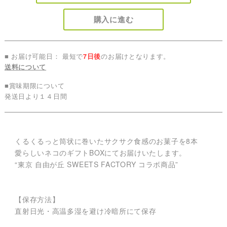
購入に進む
■ お届け可能日： 最短で
7日後
のお届けとなります。
送料について
■賞味期限について
発送日より１４日間
くるくるっと筒状に巻いたサクサク食感のお菓子を8本
愛らしいネコのギフトBOXにてお届けいたします。
“東京 自由が丘 SWEETS FACTORY コラボ商品”
【保存方法】
直射日光・高温多湿を避け冷暗所にて保存