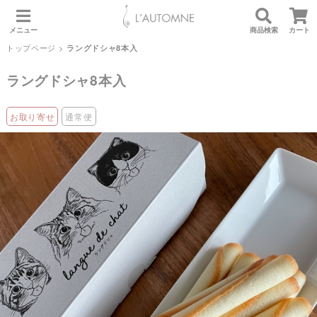
メニュー
商品検索
カート
トップページ
>
ラングドシャ8本入
ラングドシャ8本入
お取り寄せ
通常便