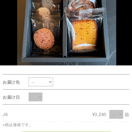
お届け先
お届け日
J6
¥3,240
箱
※税込価格です。