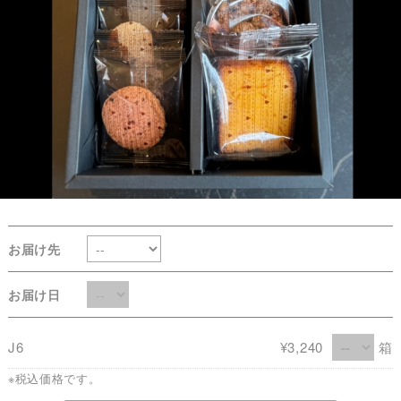
お届け先
お届け日
J6
¥3,240
箱
※税込価格です。