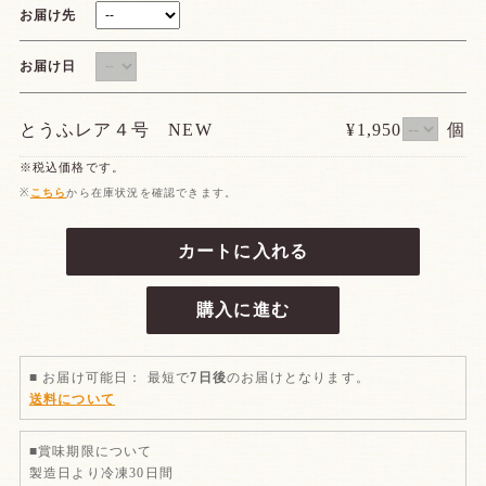
お届け先
お届け日
とうふレア４号 NEW
¥1,950
個
※税込価格です。
※
こちら
から在庫状況を確認できます。
カートに入れる
購入に進む
■ お届け可能日： 最短で
7日後
のお届けとなります。
送料について
■賞味期限について
製造日より冷凍30日間