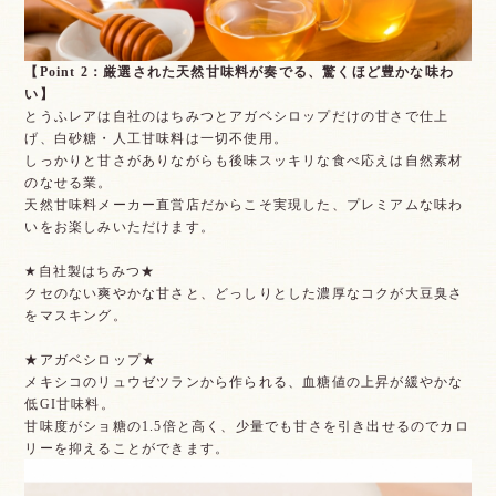
【Point 2：厳選された天然甘味料が奏でる、驚くほど豊かな味わ
い】
とうふレアは自社のはちみつとアガベシロップだけの甘さで仕上
げ、白砂糖・人工甘味料は一切不使用。
しっかりと甘さがありながらも後味スッキリな食べ応えは自然素材
のなせる業。
天然甘味料メーカー直営店だからこそ実現した、プレミアムな味わ
いをお楽しみいただけます。
★自社製はちみつ★
クセのない爽やかな甘さと、どっしりとした濃厚なコクが大豆臭さ
をマスキング。
★アガベシロップ★
メキシコのリュウゼツランから作られる、血糖値の上昇が緩やかな
低GI甘味料。
甘味度がショ糖の1.5倍と高く、少量でも甘さを引き出せるのでカロ
リーを抑えることができます。