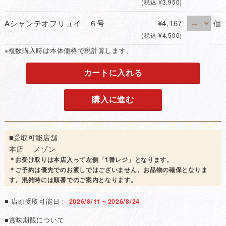
(税込 ¥3,950)
Aシャンテオフリュイ ６号
¥4,167
個
(税込 ¥4,500)
※複数購入時は本体価格で税計算します。
カートに入れる
購入に進む
■受取可能店舗
本店 メゾン
＊お受け取りは本店入って左側「1番レジ」となります。
＊ご予約は優先でのお渡しではございません。お品物の確保となりま
す。混雑時には順番でのご案内となります。
■ 店頭受取可能日：
2026/8/11～2026/8/24
■賞味期限について