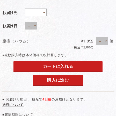
お届け先
お届け日
慶樹（バウム）
¥1,852
個
(税込 ¥2,000)
※複数購入時は本体価格で税計算します。
カートに入れる
購入に進む
■ お届け可能日： 最短で
4日後
のお届けとなります。
送料について
■賞味期限について