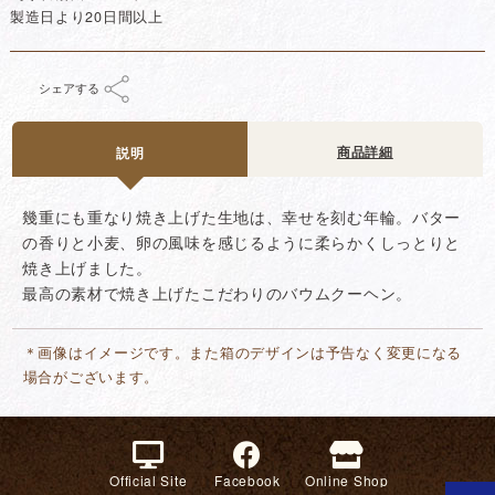
製造日より20日間以上
シェアする
商品詳細
説明
幾重にも重なり焼き上げた生地は、幸せを刻む年輪。バター
の香りと小麦、卵の風味を感じるように柔らかくしっとりと
焼き上げました。
最高の素材で焼き上げたこだわりのバウムクーヘン。
＊画像はイメージです。また箱のデザインは予告なく変更になる
場合がございます。
Official Site
Facebook
Online Shop