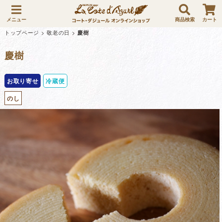
メニュー
商品検索
カート
トップページ
>
敬老の日
>
慶樹
慶樹
お取り寄せ
冷蔵便
のし