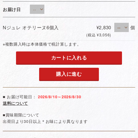
お届け日
Nジュレ オテリーヌ6個入
¥2,830
個
(税込 ¥3,056)
※複数購入時は本体価格で税計算します。
カートに入れる
購入に進む
■ お届け可能日：
2026/8/10～2026/8/30
送料について
■賞味期限について
出荷日より30日以上＊お味により異なります