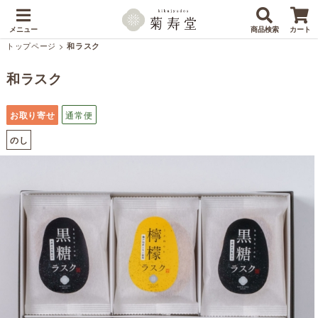
メニュー
商品検索
カート
トップページ
>
和ラスク
和ラスク
お取り寄せ
通常便
のし