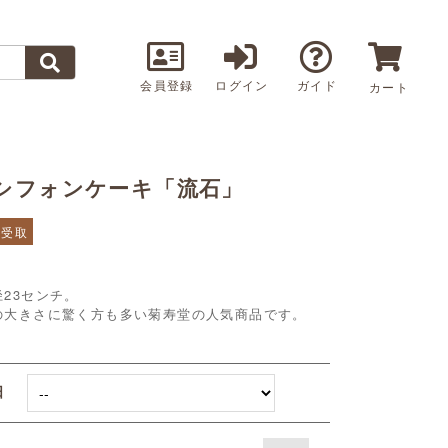
会員登録
ログイン
ガイド
カート
シフォンケーキ「流石」
頭受取
径23センチ。
の大きさに驚く方も多い菊寿堂の人気商品です。
取日