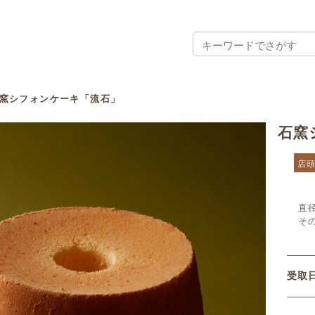
窯シフォンケーキ「流石」
石窯
店
直
そ
受