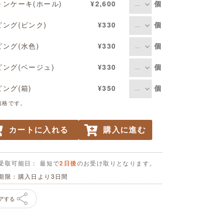
個
ォンケーキ(ホール)
¥2,600
個
ピング(ピンク)
¥330
個
ピング(水色)
¥330
個
ピング(ベージュ)
¥330
個
ピング(箱)
¥350
価格です。
カートに入れる
購入に進む
受取可能日： 最短で
2日後
のお受け取りとなります。
期限：購入日より3日間
アする