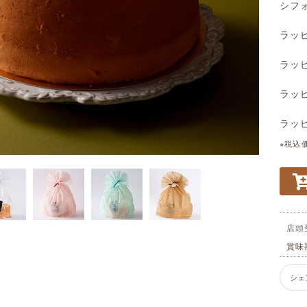
シフ
ラッ
ラッ
ラッ
ラッ
※税込
店頭
賞味
シェ