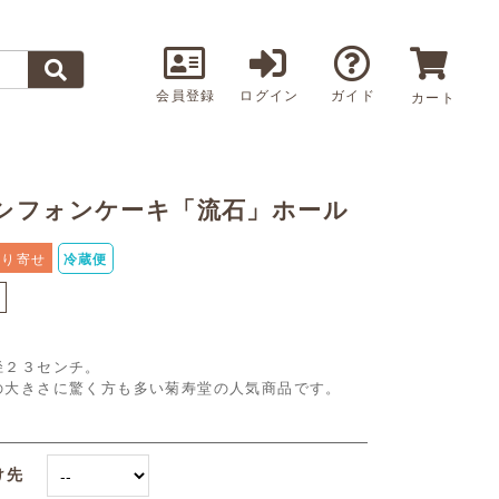
会員登録
ログイン
ガイド
カート
シフォンケーキ「流石」ホール
取り寄せ
冷蔵便
し
径２３センチ。
の大きさに驚く方も多い菊寿堂の人気商品です。
け先