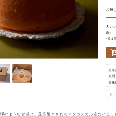
お
★シ
送)
※税込
お届
送料
賞味
シェ
弾むような食感と、最高級とされるマダガスカル産のバニラ