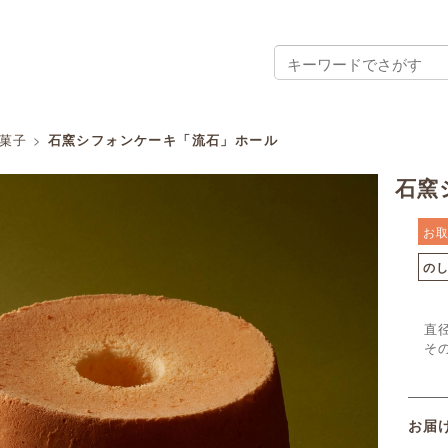
菓子
>
石窯シフォンケーキ「流石」ホール
石窯
お
の
直
そ
お届