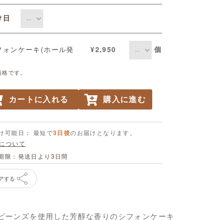
届け日
個
フォンケーキ(ホール発
¥2,950
価格です。
カートに入れる
購入に進む
け可能日： 最短で
3日後
のお届けとなります。
について
期限：発送日より3日間
アする
ビーンズを使用した芳醇な香りのシフォンケーキ