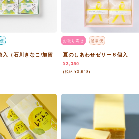
便
お取り寄せ
通常便
袋入（石川きなこ/加賀
夏のしあわせゼリー６個入
¥3,350
(税込 ¥3,618)