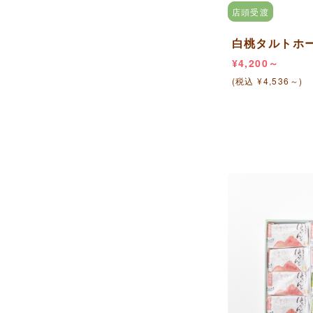
店頭受渡
白桃タルトホ
¥4,200～
(税込 ¥4,536～)