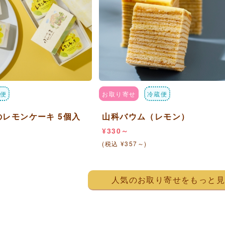
便
お取り寄せ
冷蔵便
レモンケーキ 5個入
山科バウム（レモン）
¥330～
(税込 ¥357～)
人気のお取り寄せをもっと