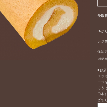
受
ゆか
レジ
保冷
※税込
■お
メッ
ージ
ろう
〇本
どち