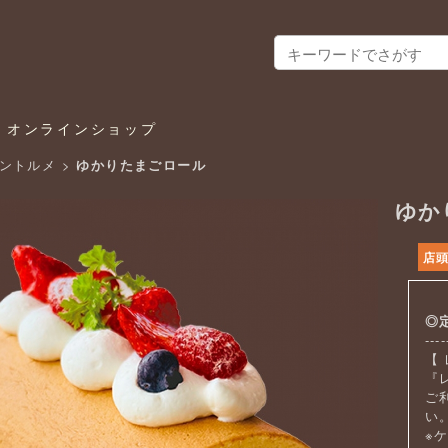
ラ オンラインショップ
ントルメ
>
ゆかりたまごロール
ゆか
店
◎
----
【
『
ご
い
※