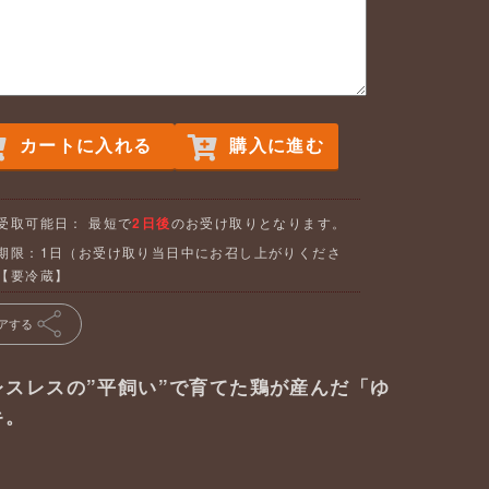
カートに入れる
購入に進む
受取可能日： 最短で
2日後
のお受け取りとなります。
期限：1日（お受け取り当日中にお召し上がりくださ
【要冷蔵】
アする
スレスの”平飼い”で育てた鶏が産んだ「ゆ
キ。