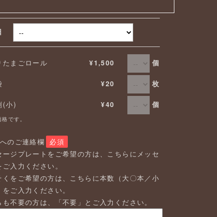
取日
個
りたまごロール
¥1,500
枚
袋
¥20
個
剤(小)
¥40
価格です。
店へのご連絡欄
必須
セージプレートをご希望の方は、こちらにメッセ
をご入力ください。
そくをご希望の方は、こちらに本数（大〇本／小
）をご入力ください。
らも不要の方は、「不要」とご入力ください。