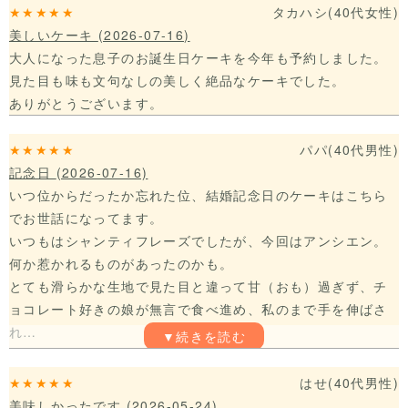
★★★★★
タカハシ
(40代
女性)
美しいケーキ
(2026-07-16)
大人になった息子のお誕生日ケーキを今年も予約しました。
見た目も味も文句なしの美しく絶品なケーキでした。
ありがとうございます。
★★★★★
パパ
(40代
男性)
記念日
(2026-07-16)
いつ位からだったか忘れた位、結婚記念日のケーキはこちら
でお世話になってます。
いつもはシャンティフレーズでしたが、今回はアンシエン。
何か惹かれるものがあったのかも。
とても滑らかな生地で見た目と違って甘（おも）過ぎず、チ
ョコレート好きの娘が無言で食べ進め、私のまで手を伸ばさ
れ…
来年がまた楽しみです。
★★★★★
はせ
(40代
男性)
美味しかったです
(2026-05-24)