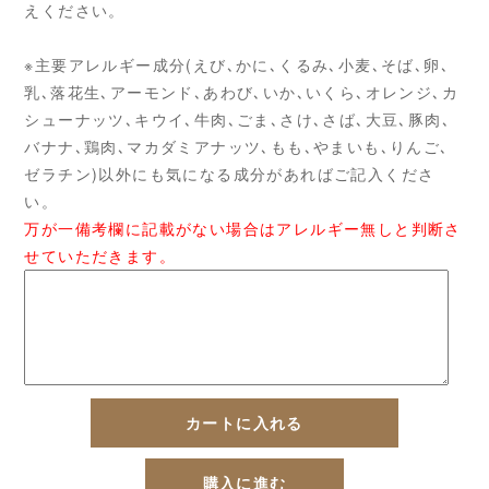
えください。
※主要アレルギー成分(えび､かに､くるみ､小麦､そば､卵､
乳､落花生､アーモンド､あわび､いか､いくら､オレンジ､カ
シューナッツ､キウイ､牛肉､ごま､さけ､さば､大豆､豚肉､
バナナ､鶏肉､マカダミアナッツ､もも､やまいも､りんご､
ゼラチン)以外にも気になる成分があればご記入くださ
い。
万が一備考欄に記載がない場合はアレルギー無しと判断さ
せていただきます。
カートに入れる
購入に進む