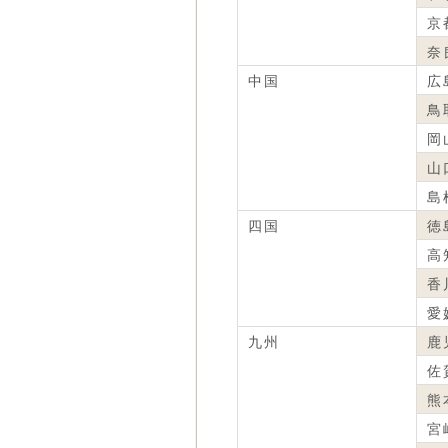
京
奈
中国
広
鳥
岡
山
島
四国
徳
高
香
愛
九州
鹿
佐
熊
宮