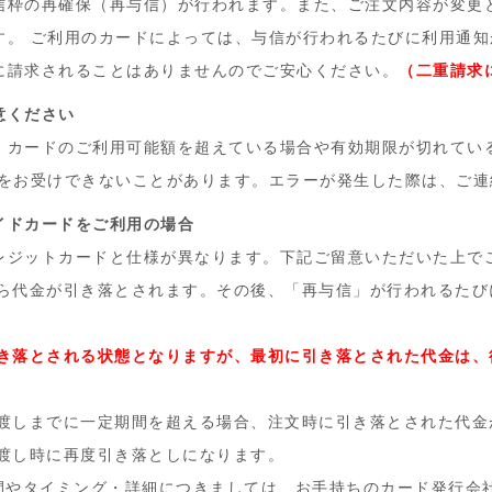
信枠の再確保（再与信）が行われます。また、ご注文内容が変更
す。 ご利用のカードによっては、与信が行われるたびに利用通
に請求されることはありませんのでご安心ください。
（二重請求
意ください
、カードのご利用可能額を超えている場合や有効期限が切れてい
文をお受けできないことがあります。エラーが発生した際は、ご連
イドカードをご利用の場合
レジットカードと仕様が異なります。下記ご留意いただいた上で
ら代金が引き落とされます。その後、「再与信」が行われるたび
き落とされる状態となりますが、最初に引き落とされた代金は、
渡しまでに一定期間を超える場合、注文時に引き落とされた代金
渡し時に再度引き落としになります。
間やタイミング・詳細につきましては、お手持ちのカード発行会