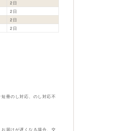
2日
2日
2日
2日
り短冊のし対応、のし対応不
、お届けが遅くなる場合、交