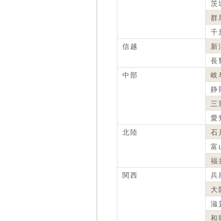
茨
群
千
信越
新
長
中部
岐
静
三
愛
北陸
石
富
福
関西
兵
大
滋
和