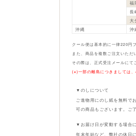
福
長
大
沖縄
沖
クール便は基本的に一律220円
また、商品を複数ご注文いただ
その際は、正式受注メールにて
(※)一部の離島につきましては
▼のしについて
ご進物用にのし紙を無料で
可の商品もございます。ご
▼お届け日が変動する場合
年末年始など、弊社の休日