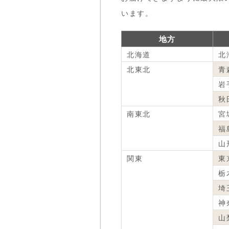
います。
地方
北海道
北
北東北
青
岩
秋
南東北
宮
福
山
関東
東
栃
埼
神
山