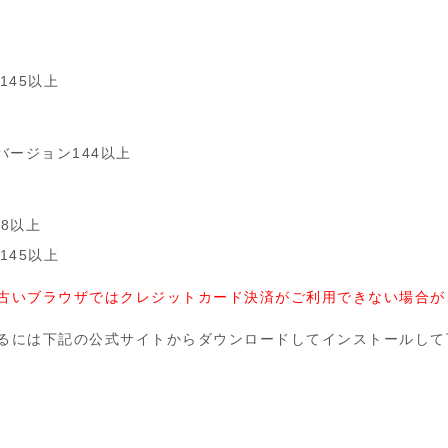
ン145以上
id) バージョン144以上
ン18以上
ン145以上
古いブラウザではクレジットカード決済がご利用できない場合が
るには下記の公式サイトからダウンロードしてインストールして